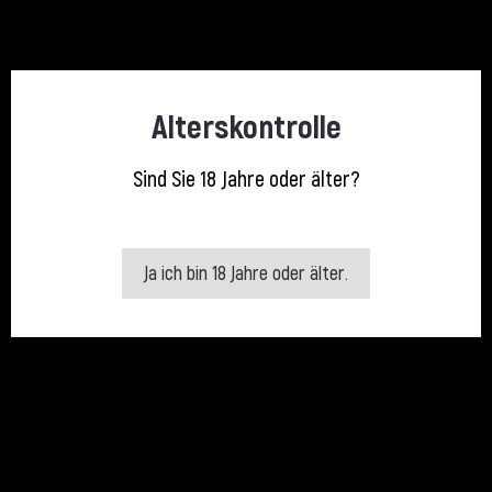
Preis
Preis
31,50 €
31,50 €
Alterskontrolle
Sind Sie 18 Jahre oder älter?
Ja ich bin 18 Jahre oder älter.
Ciroc Peach
Ciroc Pineapple
Preis
Preis
31,50 €
31,50 €