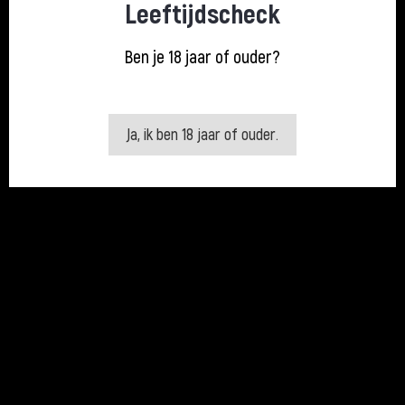
Leeftijdscheck
Ben je 18 jaar of ouder?
Moët & Chandon Nectar...
Veuve Clicquot Riche 0,75...
Prijs
Prijs
€ 518,99
€ 54,99
Ja, ik ben 18 jaar of ouder.