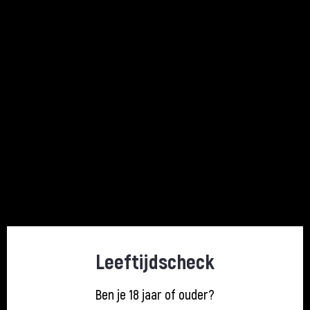

shopping_cart


Onze winkels
Leeftijdscheck
Ben je 18 jaar of ouder?